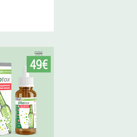
98€
49€