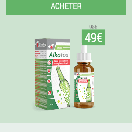
ACHETER
98€
49€