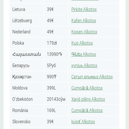
Lietuva
39€
Pirkite Alkotox
Lëtzebuerg
49€
Kafen Alkotox
Nederland
49€
Kopen Alkotox
Polska
179zł
Kup Alkotox
Հայաստան
13990֏
Գնել Alkotox
Беларусь
5Руб.
купіць Alkotox
Қазақстан
990₸
Сатып алыңыз Alkotox
Moldova
399L
Cumpără Alkotox
O'zbekiston
20143сўм
Xarid qiling Alkotox
România
169L
Cumpără Alkotox
Slovensko
39€
kúpiť Alkotox