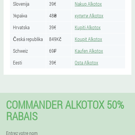
Slovenija
39€
Nakup Alkotox
Україна
48₴
купити Alkotox
Hrvatska
39€
Kupiti Alkotox
Česká republika
849Kč
Koupit Alkotox
Schweiz
69₣
Kaufen Alkotox
Eesti
39€
Osta Alkotox
COMMANDER ALKOTOX 50%
RABAIS
Entrez votre nom