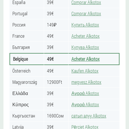
España
39€
Comprar Alkotox
Portugal
39€
Comprar Alkotox
Россия
149₽
Купить Alkotox
France
49€
Acheter Alkotox
България
39€
Купува Alkotox
Belgique
49€
Acheter Alkotox
Österreich
49€
Kaufen Alkotox
Magyarország
12900Ft
megvesz Alkotox
Ελλάδα
39€
Αγορά Alkotox
Κύπρος
39€
Αγορά Alkotox
Кыргызстан
1690Сом
сатып алуу Alkotox
Latvija
39€
Pērciet Alkotox