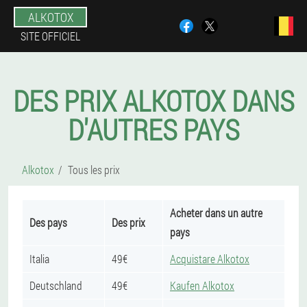
ALKOTOX
SITE OFFICIEL
DES PRIX ALKOTOX DANS
D'AUTRES PAYS
Alkotox
Tous les prix
Acheter dans un autre
Des pays
Des prix
pays
Italia
49€
Acquistare Alkotox
Deutschland
49€
Kaufen Alkotox