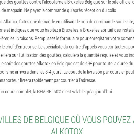
des gouttes contre l'alcoolisme à Bruxelles Belgique sur le site officiel d
s de magasin. Ne payez la commande qu'après réception du colis
s Alkotox, faites une demande en utilisant le bon de commande sur le site
e et indiquez que vous habitez à Bruxelles. à Bruxelles abritait des instal
érer les livraisons. Remplissez le formulaire pour enregistrer votre comma
e chef d'entreprise. Le spécialiste du centre d'appels vous contactera pou
lera sur l'utilisation des gouttes, calculera la quantité requise et vous indi
 Le coût des gouttes Alkotox en Belgique est de 49€ pour toute la durée du
olisme arrivera dans les 3-4 jours. Le coût de la livraison par coursier peut
transporteur livrera rapidement par courrier à l'adresse.
n cours complet, la REMISE -50% n'est valable qu'aujourd'hui.
VILLES DE BELGIQUE OÙ VOUS POUVEZ
ALKOTOX