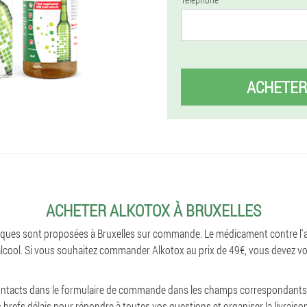
ACHETER
ACHETER ALKOTOX À BRUXELLES
ques sont proposées à Bruxelles sur commande. Le médicament contre l'al
lcool. Si vous souhaitez commander Alkotox au prix de 49€, vous devez vous
contacts dans le formulaire de commande dans les champs correspondants
 brefs délais pour répondre à toutes vos questions et organiser la livraiso