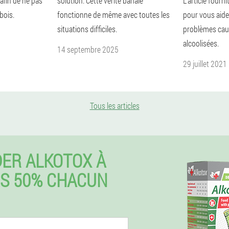
fin de ne pas
solution. Cette vérité banale
L'article fourni
bois.
fonctionne de même avec toutes les
pour vous aider
situations difficiles.
problèmes cau
alcoolisées.
14 septembre 2025
29 juillet 2021
Tous les articles
ER ALKOTOX À
S 50% CHACUN