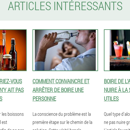
ARTICLES INTÉRESSANTS
RIEZ-VOUS
COMMENT CONVAINCRE ET
BOIRE DE L
N'Y AIT PAS
ARRÊTER DE BOIRE UNE
NUIRE À LA 
S
PERSONNE
UTILES
r les boissons
La conscience du problème est la
Quel type d'alc
l est
première étape sur le chemin de la
ne pas nuire g