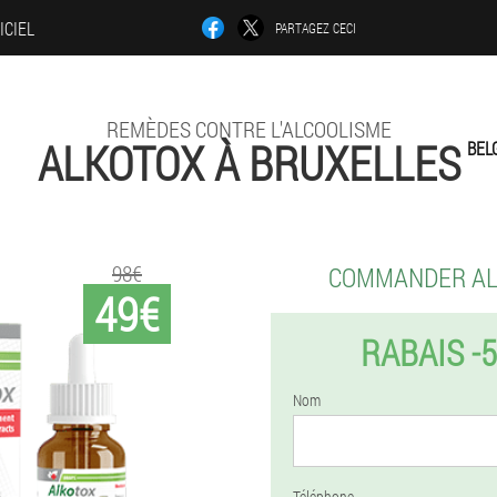
ICIEL
PARTAGEZ CECI
REMÈDES CONTRE L'ALCOOLISME
ALKOTOX À BRUXELLES
BEL
98€
COMMANDER A
49€
RABAIS -
Nom
Téléphone