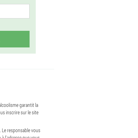
coolisme garantit la
 inscrire sur le site
. Le responsable vous
n à l'adresse que vous