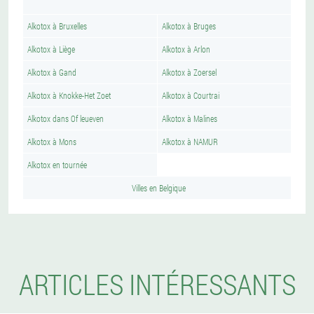
Alkotox à Bruxelles
Alkotox à Bruges
Alkotox à Liège
Alkotox à Arlon
Alkotox à Gand
Alkotox à Zoersel
Alkotox à Knokke-Het Zoet
Alkotox à Courtrai
Alkotox dans Of leueven
Alkotox à Malines
Alkotox à Mons
Alkotox à NAMUR
Alkotox en tournée
Villes en Belgique
ARTICLES INTÉRESSANTS